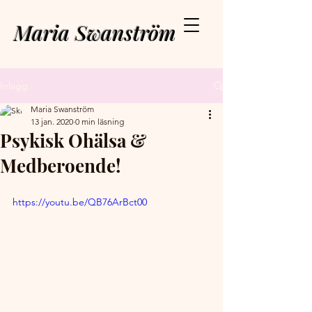
Maria Swanström
Inlägg
Maria Swanström
13 jan. 2020
0 min läsning
Psykisk Ohälsa &
Medberoende!
https://youtu.be/QB76ArBct00