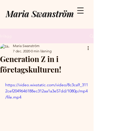
Maria Swanström
Inlägg
Maria Swanström
7 dec. 2020
0 min läsning
Generation Z in i
företagskulturen!
https://video.wixstatic.com/video/8c3ca9_311
2cef2049646188ec312aa1a3e57dd/1080p/mp4
/file.mp4