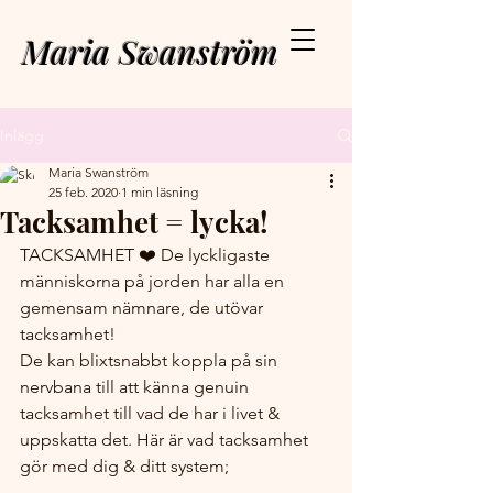
Maria Swanström
Inlägg
Maria Swanström
25 feb. 2020
1 min läsning
Tacksamhet = lycka!
TACKSAMHET ❤️ De lyckligaste 
människorna på jorden har alla en 
gemensam nämnare, de utövar 
tacksamhet! 
De kan blixtsnabbt koppla på sin 
nervbana till att känna genuin 
tacksamhet till vad de har i livet & 
uppskatta det. Här är vad tacksamhet 
gör med dig & ditt system;