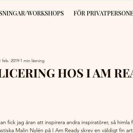
SNINGAR/WORKSHOPS
FÖR PRIVATPERSON
1 feb. 2019
1 min läsning
LICERING HOS I AM RE
 fick jag äran att inspirera andra inspiratörer, så himla f
tastiska Malin Nylén på I Am Ready skrev en väldigt fin ar