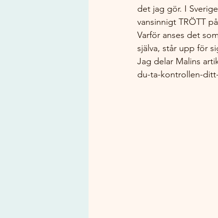
det jag gör. I Sverig
vansinnigt TRÖTT på d
Varför anses det som 
själva, står upp för s
Jag delar Malins arti
du-ta-kontrollen-dit