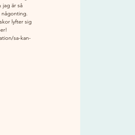
 jag är så 
å någonting. 
kor lyfter sig 
 er!
vation/sa-kan-