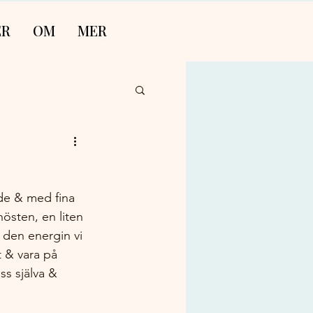
ER
OM
MER
de & med fina 
hösten, en liten 
a den energin vi 
t & vara på 
ss själva & 