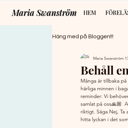
Maria Swanström
HEM
FÖRELÄ
Häng med på Bloggen!!!
Maria Swanström
1
Behåll en
Många är tillbaka på
härliga minnen i baga
reminder: Vi behöver 
samlat på oss🙏🏼  Att
riktigt. Säga Nej, Ta
hitta lyckan i det so