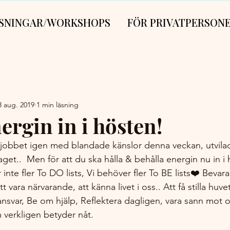
SNINGAR/WORKSHOPS
FÖR PRIVATPERSON
3 aug. 2019
1 min läsning
ergin in i hösten!
 jobbet igen med blandade känslor denna veckan, utvila
get..  Men för att du ska hålla & behålla energin nu in i 
inte fler To DO lists, Vi behöver fler To BE lists❤️ Bevar
 vara närvarande, att känna livet i oss.. Att få stilla huve
 ansvar, Be om hjälp, Reflektera dagligen, vara sann mot o
m verkligen betyder nåt. 