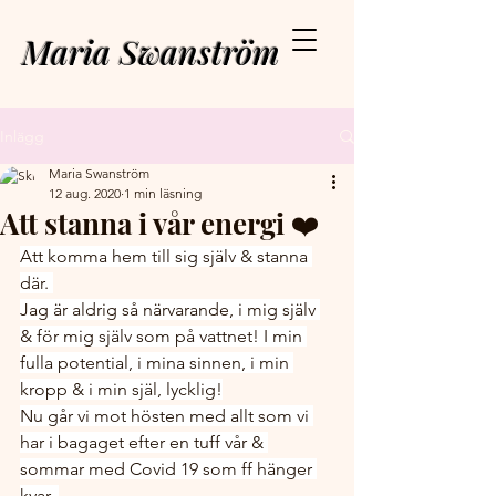
Maria Swanström
Inlägg
Maria Swanström
12 aug. 2020
1 min läsning
Att stanna i vår energi ❤️
Att komma hem till sig själv & stanna 
där. 
Jag är aldrig så närvarande, i mig själv 
& för mig själv som på vattnet! I min 
fulla potential, i mina sinnen, i min 
kropp & i min själ, lycklig!
Nu går vi mot hösten med allt som vi 
har i bagaget efter en tuff vår & 
sommar med Covid 19 som ff hänger 
kvar..